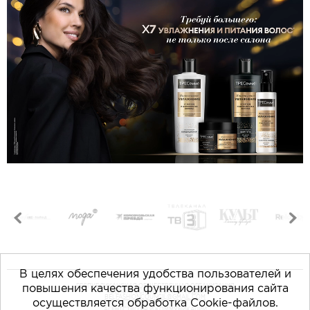
В целях обеспечения удобства пользователей и
повышения качества функционирования сайта
РЕСПУБЛИКАНСКАЯ ОБЩЕСТВЕННАЯ ОРГАНИЗАЦИЯ
«БЕЛОРУССКАЯ ПАЛАТА МОДЫ»
BELFASHIONCOUNCIL@GMAIL.COM
осуществляется обработка Cookie-файлов.
АГЕНТСТВО PR И КОММУНИКАЦИЙ