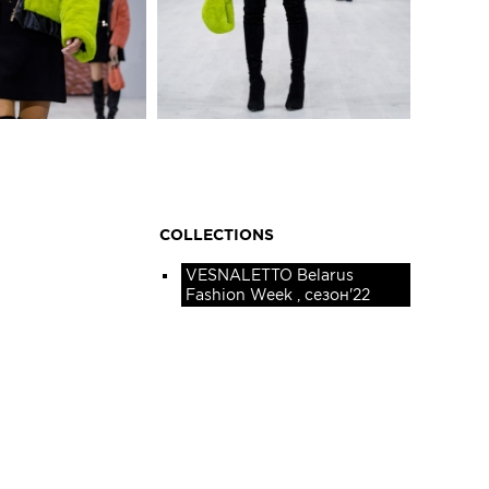
COLLECTIONS
VESNALETTO Belarus
Fashion Week , сезон'22