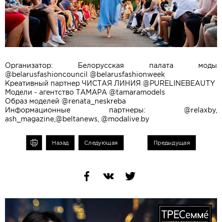
Организатор: Белорусская палата моды
@belarusfashioncouncil @belarusfashionweek
Креативный партнер ЧИСТАЯ ЛИНИЯ @PURELINEBEAUTY
Модели - агентство ТАМАРА @tamaramodels
Образ моделей @renata_neskreba
Информационные партнеры: @relaxby,
ash_magazine,@beltanews, @modalive.by
чать
Назад
Следующая
Предыдущая