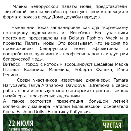
Члены Белорусской палаты моды, представители
витебской школы дизайна презентуют свои коллекции в
формате показа в саду Дома дружбы народов.
Нынешний показ запланирован как ода творческому
потенциалу художников из Витебска. Все участники
постоянно представлены на Belarus Fashion Week и в
проектах Палаты моды. Это доказывает, что миссия по
продвижению белорусской моды эффективна и
востребована лучшими из профессионалов в индустрии
белорусской моды.
Витебск – город, с которым ассоциируют шедевры Марка
Шагала, Казимира Малевича, Роберта Фалька, Ильи
Ренина.
Среди участников известные дизайнеры: Tamara
Harydavets, Tanya Arzhanova, Davidova, T.Efremova. В своих
работах они использует много авторских принтов, так как
дизайнеры - прекрасные художники.
А также состоится презентация большой летней
коллекции дизайнера Натальи Балашевской, основателя
брена Fashion Dolls «В гостях у бабушки».