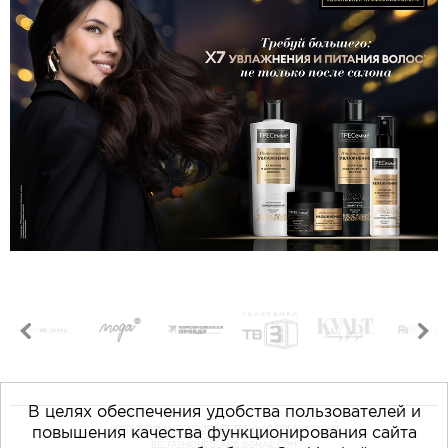
В целях обеспечения удобства пользователей и
повышения качества функционирования сайта
РЕСПУБЛИКАНСКАЯ ОБЩЕСТВЕННАЯ ОРГАНИЗАЦИЯ
«БЕЛОРУССКАЯ ПАЛАТА МОДЫ»
BELFASHIONCOUNCIL@GMAIL.COM