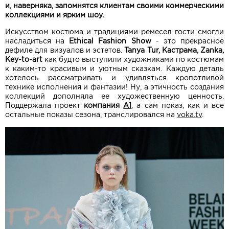
и, наверняка, запомнятся клиентам своими коммерческими
коллекциями и ярким шоу.
Искусством костюма и традициями ремесел гости смогли
насладиться на
Ethical Fashion Show
- это прекрасное
дефиле для визуалов и эстетов.
Tanya Tur, Кастрама, Zanka,
Key-to-art
как будто выступили художниками по костюмам
к каким-то красивым и уютным сказкам. Каждую деталь
хотелось рассматривать и удивляться кропотливой
технике исполнения и фантазии! Ну, а этичность создания
коллекций дополняла ее художественную ценность.
Поддержала проект
компания
А1
, а сам показ, как и все
остальные показы сезона, транслировался на
voka.tv
.